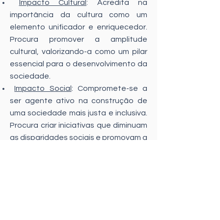
Impacto Cultural
: Acredita na
importância da cultura como um
elemento unificador e enriquecedor.
Procura promover a amplitude
cultural, valorizando-a como um pilar
essencial para o desenvolvimento da
sociedade.
Impacto Social
: Compromete-se a
ser agente ativo na construção de
uma sociedade mais justa e inclusiva.
Procura criar iniciativas que diminuam
as disparidades sociais e promovam a
igualdade de oportunidades para
todos.
Impacto Familiar
: Reconhece o papel
fundamental das famílias na
formação de uma comunidade
saudável. O trabalho da ABFE visa